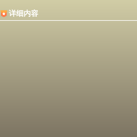
内容加载失败，可能是你的浏览器屏蔽了JS脚本！
详细内容