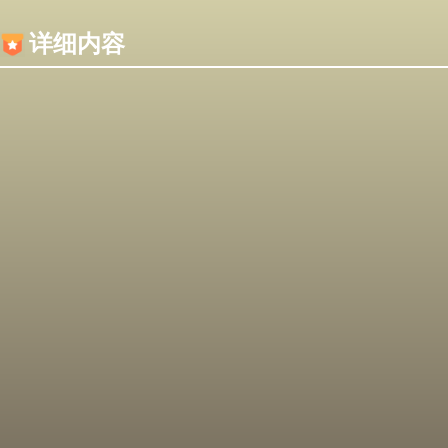
内容加载失败，可能是你的浏览器屏蔽了JS脚本！
详细内容