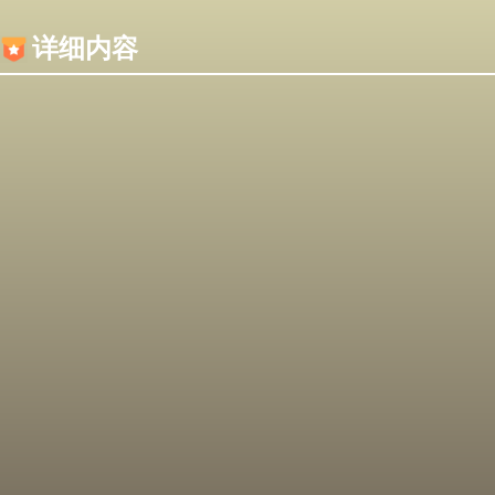
内容加载失败，可能是你的浏览器屏蔽了JS脚本！
详细内容