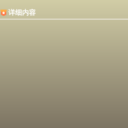
内容加载失败，可能是你的浏览器屏蔽了JS脚本！
详细内容