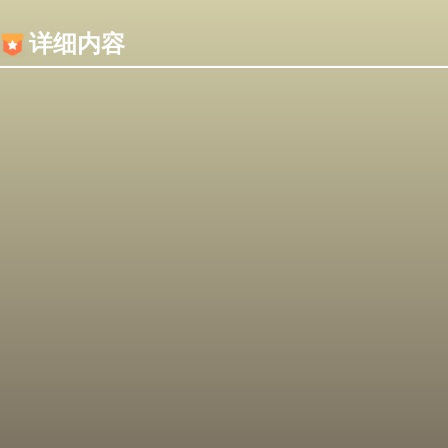
内容加载失败，可能是你的浏览器屏蔽了JS脚本！
详细内容