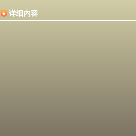
内容加载失败，可能是你的浏览器屏蔽了JS脚本！
详细内容