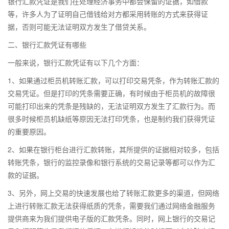
银行汇款凭证是我们在处理经济事务中都会保留的证据，如借款
等，许多人为了证明自己借钱给对方都采用转账的方式来获得证
据，否则可能无法证明双方发生了借贷关系。
二、银行汇款凭证有哪些
一般来说，银行汇款凭证有以下几个方面：
1、如果通过柜员机转账汇款，可以打印交易凭条，作为转账汇款的
交易凭证。但是打印的凭条需要正确，有时候由于柜员机的故障很
可能打印出来的凭条是残缺的，无法证明双方发生了汇款行为。而
很多时候柜员机缺纸等原因无法打印凭条，也是制约我们获得凭证
的重要原因。
2、如果在银行柜台进行汇款转账，其所提供的证据相对较多，包括
转账凭条，银行的监控录像和银行系统的交易记录等都可以作为汇
款的证据。
3、另外，网上交易的快速发展也给了转账汇款更多的渠道，但网络
上进行转账汇款无法获得纸质的凭条，需要我们通过网络金融服务
提供商来为我们提供电子版的汇款凭条。同时，网上银行的交易记