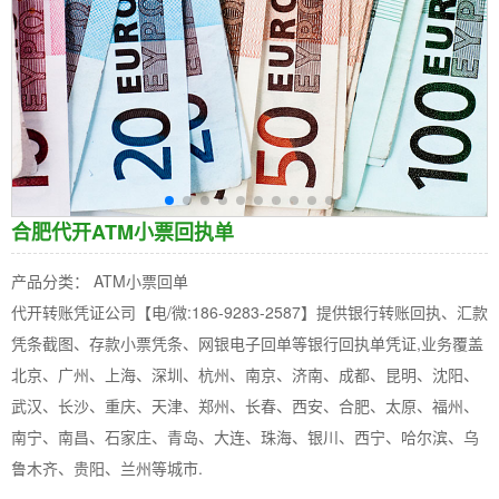
合肥代开ATM小票回执单
产品分类： ATM小票回单
代开转账凭证公司【电/微:186-9283-2587】提供银行转账回执、汇款
凭条截图、存款小票凭条、网银电子回单等银行回执单凭证,业务覆盖
北京、广州、上海、深圳、杭州、南京、济南、成都、昆明、沈阳、
武汉、长沙、重庆、天津、郑州、长春、西安、合肥、太原、福州、
南宁、南昌、石家庄、青岛、大连、珠海、银川、西宁、哈尔滨、乌
鲁木齐、贵阳、兰州等城市.