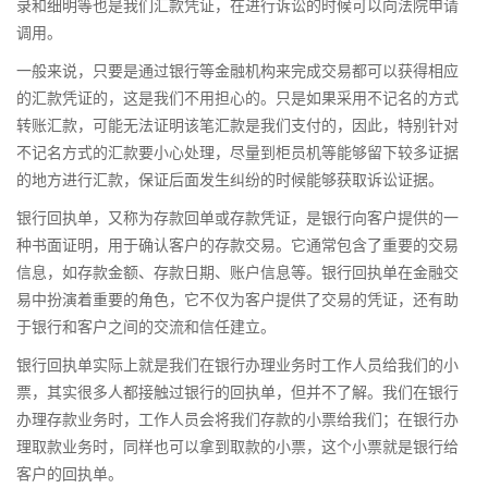
录和细明等也是我们汇款凭证，在进行诉讼的时候可以向法院申请
调用。
一般来说，只要是通过银行等金融机构来完成交易都可以获得相应
的汇款凭证的，这是我们不用担心的。只是如果采用不记名的方式
转账汇款，可能无法证明该笔汇款是我们支付的，因此，特别针对
不记名方式的汇款要小心处理，尽量到柜员机等能够留下较多证据
的地方进行汇款，保证后面发生纠纷的时候能够获取诉讼证据。
银行回执单，又称为存款回单或存款凭证，是银行向客户提供的一
种书面证明，用于确认客户的存款交易。它通常包含了重要的交易
信息，如存款金额、存款日期、账户信息等。银行回执单在金融交
易中扮演着重要的角色，它不仅为客户提供了交易的凭证，还有助
于银行和客户之间的交流和信任建立。
银行回执单实际上就是我们在银行办理业务时工作人员给我们的小
票，其实很多人都接触过银行的回执单，但并不了解。我们在银行
办理存款业务时，工作人员会将我们存款的小票给我们；在银行办
理取款业务时，同样也可以拿到取款的小票，这个小票就是银行给
客户的回执单。