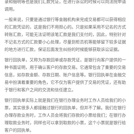
录和细明等也是我们汇款凭证，在进行诉讼的时候可以向法院申请
调用。
一般来说，只要是通过银行等金融机构来完成交易都可以获得相应
的汇款凭证的，这是我们不用担心的。只是如果采用不记名的方式
转账汇款，可能无法证明该笔汇款是我们支付的，因此，特别针对
不记名方式的汇款要小心处理，尽量到柜员机等能够留下较多证据
的地方进行汇款，保证后面发生纠纷的时候能够获取诉讼证据。
银行回执单，又称为存款回单或存款凭证，是银行向客户提供的一
种书面证明，用于确认客户的存款交易。它通常包含了重要的交易
信息，如存款金额、存款日期、账户信息等。银行回执单在金融交
易中扮演着重要的角色，它不仅为客户提供了交易的凭证，还有助
于银行和客户之间的交流和信任建立。
银行回执单实际上就是我们在银行办理业务时工作人员给我们的小
票，其实很多人都接触过银行的回执单，但并不了解。我们在银行
办理存款业务时，工作人员会将我们存款的小票给我们；在银行办
理取款业务时，同样也可以拿到取款的小票，这个小票就是银行给
客户的回执单。