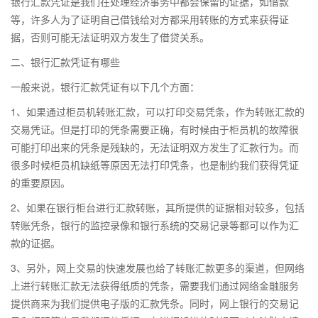
银行汇款凭证是我们在处理经济事务中都会保留的证据，如借款
等，许多人为了证明自己借钱给对方都采用转账的方式来获得证
据，否则可能无法证明双方发生了借贷关系。
二、银行汇款凭证有哪些
一般来说，银行汇款凭证有以下几个方面：
1、如果通过柜员机转账汇款，可以打印交易凭条，作为转账汇款的
交易凭证。但是打印的凭条需要正确，有时候由于柜员机的故障很
可能打印出来的凭条是残缺的，无法证明双方发生了汇款行为。而
很多时候柜员机缺纸等原因无法打印凭条，也是制约我们获得凭证
的重要原因。
2、如果在银行柜台进行汇款转账，其所提供的证据相对较多，包括
转账凭条，银行的监控录像和银行系统的交易记录等都可以作为汇
款的证据。
3、另外，网上交易的快速发展也给了转账汇款更多的渠道，但网络
上进行转账汇款无法获得纸质的凭条，需要我们通过网络金融服务
提供商来为我们提供电子版的汇款凭条。同时，网上银行的交易记