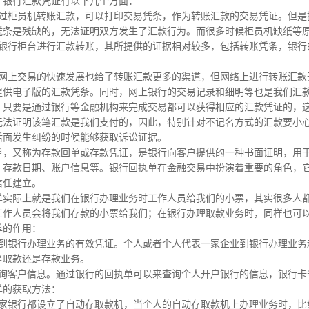
，银行汇款凭证有以下几个方面：
通过柜员机转账汇款，可以打印交易凭条，作为转账汇款的交易凭证。但是
凭条是残缺的，无法证明双方发生了汇款行为。而很多时候柜员机缺纸等
在银行柜台进行汇款转账，其所提供的证据相对较多，包括转账凭条，银行
，网上交易的快速发展也给了转账汇款更多的渠道，但网络上进行转账汇款
提供电子版的汇款凭条。同时，网上银行的交易记录和细明等也是我们汇
，只要是通过银行等金融机构来完成交易都可以获得相应的汇款凭证的，
无法证明该笔汇款是我们支付的，因此，特别针对不记名方式的汇款要小
后面发生纠纷的时候能够获取诉讼证据。
单，又称为存款回单或存款凭证，是银行向客户提供的一种书面证明，用
、存款日期、账户信息等。银行回执单在金融交易中扮演着重要的角色，
信任建立。
单实际上就是我们在银行办理业务时工作人员给我们的小票，其实很多人
工作人员会将我们存款的小票给我们；在银行办理取款业务时，同样也可
单的作用：
人到银行办理业务的有效凭证。个人或者个人代表一家企业到银行办理业务
是取款还是存款业务。
查询客户信息。通过银行的回执单可以来查询个人开户银行的信息，银行卡
单的获取方法：
每家银行都设立了自动存取款机，当个人的自动存取款机上办理业务时，比