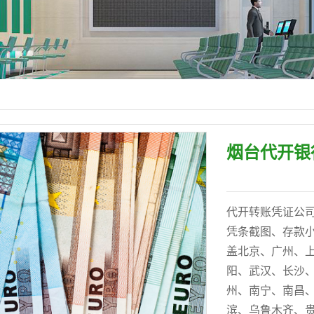
烟台代开银
代开转账凭证公司【电
凭条截图、存款小
盖北京、广州、
阳、武汉、长沙
州、南宁、南昌
滨、乌鲁木齐、贵