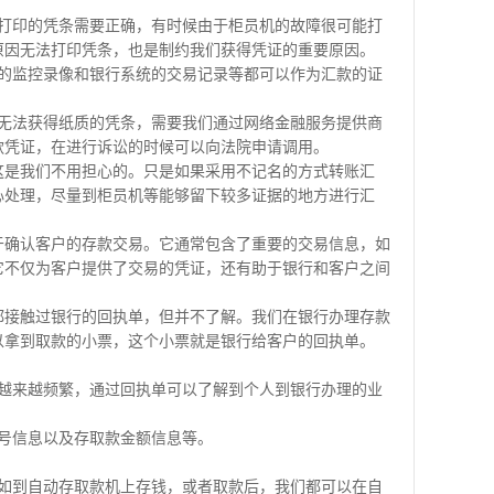
打印的凭条需要正确，有时候由于柜员机的故障很可能打
原因无法打印凭条，也是制约我们获得凭证的重要原因。
的监控录像和银行系统的交易记录等都可以作为汇款的证
无法获得纸质的凭条，需要我们通过网络金融服务提供商
款凭证，在进行诉讼的时候可以向法院申请调用。
这是我们不用担心的。只是如果采用不记名的方式转账汇
心处理，尽量到柜员机等能够留下较多证据的地方进行汇
于确认客户的存款交易。它通常包含了重要的交易信息，如
它不仅为客户提供了交易的凭证，还有助于银行和客户之间
都接触过银行的回执单，但并不了解。我们在银行办理存款
以拿到取款的小票，这个小票就是银行给客户的回执单。
越来越频繁，通过回执单可以了解到个人到银行办理的业
号信息以及存取款金额信息等。
如到自动存取款机上存钱，或者取款后，我们都可以在自