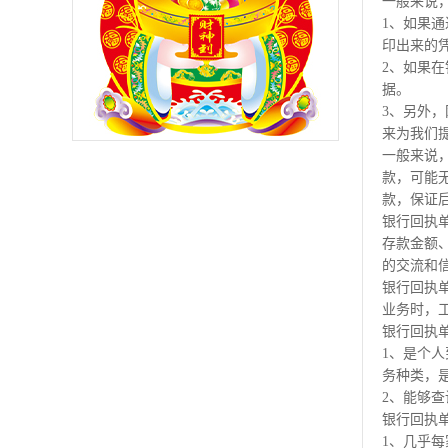
一般来说
1、如果
印出来的
2、如果
据。
3、另外
来为我们
一般来说
款，可能
款，保证
银行回执
存款金额
的交流和
银行回执
业务时，
银行回执
1、是个
务种类，
2、能够
银行回执
1、几乎