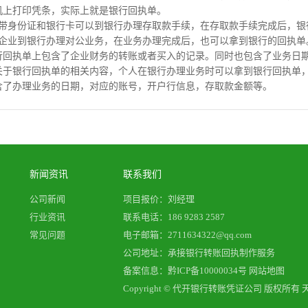
机上打印凭条，实际上就是银行回执单。
携带身份证和银行卡可以到银行办理存取款手续，在存取款手续完成后，银
是企业到银行办理对公业务，在业务办理完成后，也可以拿到银行的回执单
行回执单上包含了企业财务的转账或者买入的记录。同时也包含了业务日
关于银行回执单的相关内容，个人在银行办理业务时可以拿到银行回执单
含了办理业务的日期，对应的账号，开户行信息，存取款金额等。
新闻资讯
联系我们
公司新闻
项目报价：刘经理
行业资讯
联系电话：186 9283 2587
常见问题
电子邮箱：2711634322@qq.com
公司地址：承接银行转账回执制作服务
备案信息：
黔ICP备10000034号
网站地图
Copyright © 代开银行转账凭证公司 版权所有