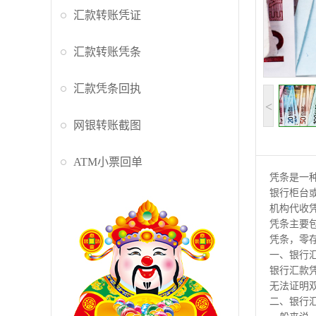
汇款转账凭证
汇款转账凭条
汇款凭条回执
<
网银转账截图
ATM小票回单
凭条是一
银行柜台
机构代收
凭条主要
凭条，零
一、银行
银行汇款
无法证明
二、银行