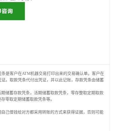
凭条是客户在ATM机器交易打印出来的交易确认单。客户在
凭证。取款凭条代付出凭证，并以此记账，存款凭条由储蓄
活期储蓄存款凭条，活期储蓄取款凭条，零存整取定期取款
整存零取定期储蓄取款凭条等。
明自己借钱给对方都采用转账的方式来获得证据，否则可能