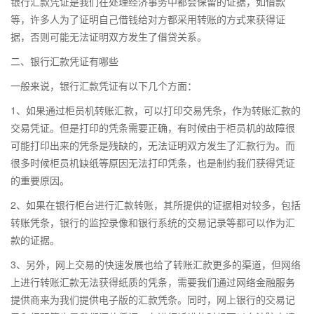
银行汇款凭证是我们在处理经济事务中都会保留的证据，如借款
等，许多人为了证明自己借钱给对方都采用转账的方式来获得证
据，否则可能无法证明双方发生了借贷关系。
二、银行汇款凭证有哪些
一般来说，银行汇款凭证有以下几个方面：
1、如果通过柜员机转账汇款，可以打印交易凭条，作为转账汇款的
交易凭证。但是打印的凭条需要正确，有时候由于柜员机的故障很
可能打印出来的凭条是残缺的，无法证明双方发生了汇款行为。而
很多时候柜员机缺纸等原因无法打印凭条，也是制约我们获得凭证
的重要原因。
2、如果在银行柜台进行汇款转账，其所提供的证据相对较多，包括
转账凭条，银行的监控录像和银行系统的交易记录等都可以作为汇
款的证据。
3、另外，网上交易的快速发展也给了转账汇款更多的渠道，但网络
上进行转账汇款无法获得纸质的凭条，需要我们通过网络金融服务
提供商来为我们提供电子版的汇款凭条。同时，网上银行的交易记