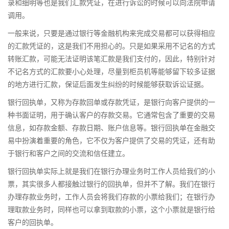
录和细明等也是我们汇款凭证，在进行诉讼的时候可以向法院申请
调用。
一般来说，只要是通过银行等金融机构来完成交易都可以获得相应
的汇款凭证的，这是我们不用担心的。只是如果采用不记名的方式
转账汇款，可能无法证明该笔汇款是我们支付的，因此，特别针对
不记名方式的汇款要小心处理，尽量到柜员机等能够留下较多证据
的地方进行汇款，保证后面发生纠纷的时候能够获取诉讼证据。
银行回执单，又称为存款回单或存款凭证，是银行向客户提供的一
种书面证明，用于确认客户的存款交易。它通常包含了重要的交易
信息，如存款金额、存款日期、账户信息等。银行回执单在金融交
易中扮演着重要的角色，它不仅为客户提供了交易的凭证，还有助
于银行和客户之间的交流和信任建立。
银行回执单实际上就是我们在银行办理业务时工作人员给我们的小
票，其实很多人都接触过银行的回执单，但并不了解。我们在银行
办理存款业务时，工作人员会将我们存款的小票给我们；在银行办
理取款业务时，同样也可以拿到取款的小票，这个小票就是银行给
客户的回执单。